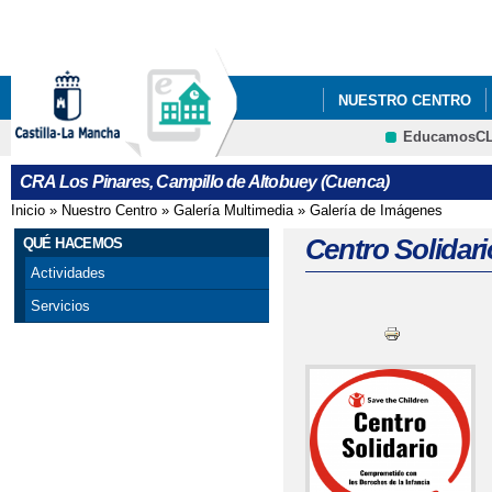
Pa
co
pri
NUESTRO CENTRO
EducamosC
JORNADA MEDIOAMBI
CRFP
CRA Los Pinares, Campillo de Altobuey (Cuenca)
PROGRAMA DE EDUCA
Inicio
»
Nuestro Centro
»
Galería Multimedia
»
Galería de Imágenes
Se encuentra usted aquí
VI PLAN DE ÉXITO E
Centro Solidari
QUÉ HACEMOS
Actividades
Servicios